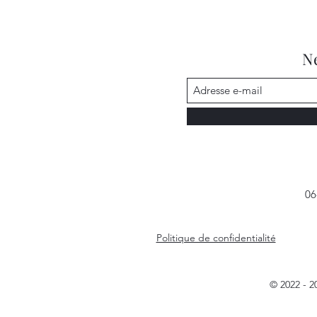
Ne
06
Politique de confidentialité
© 2022 - 20